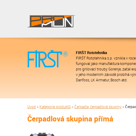
FIRŠT Rototehnika
FIRŠT Rototehnika s.p. vznikla v roc
fungoval jako manufaktura komponent
pro grilovací trouby Gorenje, začal e
v jeho moderním závodě probíhá výro
Danfoss, LK Armatur, Bosch atd.
Úvod
>
Kategorie produktů
>
Čerpadla, čerpadlové skupiny
>
Čerpad
Čerpadlová skupina přímá