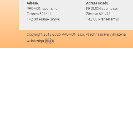
Adresa:
Adresa skladu:
PROMON spol. s r.o.
PROMON spol. s r.o.
Zimova 621/11
Zimova 621/11
142 00 Praha-Kamýk
142 00 Praha-Kamýk
Copyright 2013-2026 PROMON s.r.o. Všechna práva vyhrazena.
webdesign