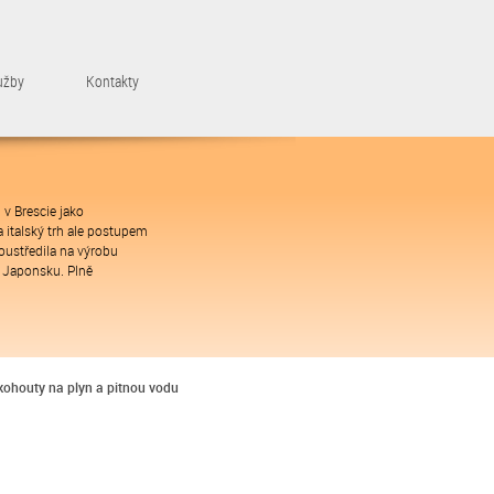
užby
Kontakty
 v Brescie jako
 italský trh ale postupem
oustředila na výrobu
 Japonsku. Plně
kohouty na plyn a pitnou vodu