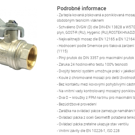
Podrobné informace
- Za tepla kovaná pískovaná a poniklovaná mosaz
obdobným tesnícím vláknem
- Schváleno DVGW (D) dle DIN-EN 13828 a W570
plyn, GOST-R (RU), Hygenic (RU),ROSTEKHNADZOR
- Nejkvalitnejší mosaz dle EN 12165 a EN 12164
- Hodnocení podle Smernice pro tlaková zarízen
(1115)
- Plný prutok do DIN 3357 pro maximální prutok
- Záruka 24 hodinového testu 100% tesnosti
- Dvojitý tesnící systém umožnuje práci v jakék
- Koule z chromované mosazi pro delší životnos
- Bez kontaktu mezi kovovými pohyblivými cást
- Na vnitrní vady kontrolovaný mosazný poniklov
- Dva O – kroužky z FPM na trnu pro maximální 
- Bezúdržbové provedení
- Zarážka na ovládací pácce zamezuje namáhání 
- Ovládací pácka z oceli Geomet® potažená tenk
- Ovládací pácka zretelne ukazuje stav ventilu
- Vnitrní závity dle EN 10226-1, ISO 228