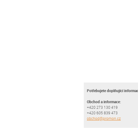
Potřebujete doplňující informa
Obchod a informace:
+420 273 130 419
+420 605 839 473
obchod@promon.cz