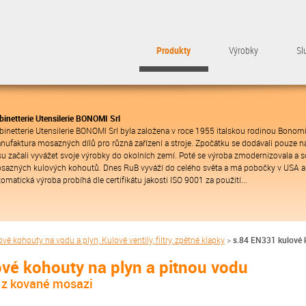
Produkty
Výrobky
Sl
binetterie Utensilerie BONOMI Srl
binetterie Utensilerie BONOMI Srl byla založena v roce 1955 italskou rodinou Bonomi
nufaktura mosazných dílů pro různá zařízení a stroje. Zpočátku se dodávali pouze na
su začali vyvážet svoje výrobky do okolních zemí. Poté se výroba zmodernizovala a s
sazných kulových kohoutů. Dnes RuB vyváží do celého světa a má pobočky v USA a
omatická výroba probíhá dle certifikátu jakosti ISO 9001 za použití...
vé kohouty na vodu a plyn, Kulové ventily, filtry, zpětné klapky
>
s.84 EN331 kulové 
vé kohouty na plyn a pitnou vodu
y z kované mosazi