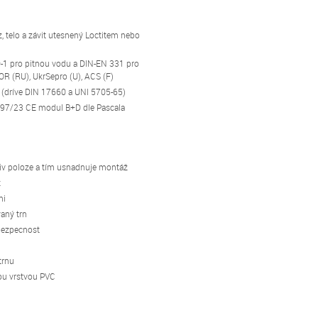
, telo a závit utesnený Loctitem nebo
-1 pro pitnou vodu a DIN-EN 331 pro
 (RU), UkrSepro (U), ACS (F)
 (dríve DIN 17660 a UNI 5705-65)
í 97/23 CE modul B+D dle Pascala
oliv poloze a tím usnadnuje montáž
t
mi
aný trn
bezpecnost
trnu
ou vrstvou PVC