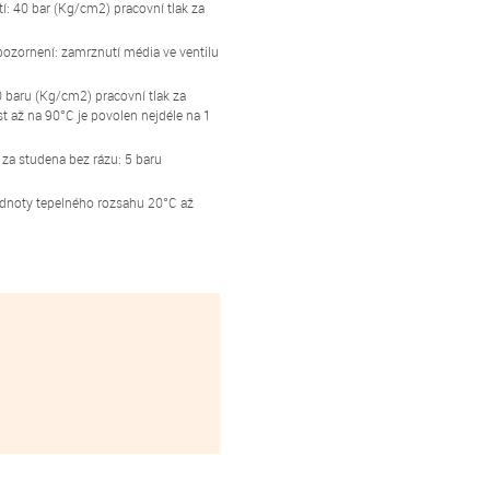
tí: 40 bar (Kg/cm2) pracovní tlak za
pozornení: zamrznutí média ve ventilu
 baru (Kg/cm2) pracovní tlak za
t až na 90°C je povolen nejdéle na 1
 za studena bez rázu: 5 baru
odnoty tepelného rozsahu 20°C až