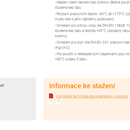
- Mazání všech tesnení bez silikonu -Bežné použi
studena bez rázu
- Rozsa h pracovních teplot: -40°C až +170°C (U
muže vést k jeho vážnému poškození)
- Omezení pro pitnou vodu dle DIN-EN 13828: 10
studena bez rázu a teplota +65°C (obcasný nárus
hodinu)
- Omezení pro plyn dle DIN-EN 331, pracovní tlak
(Kg/cm2)
- Pro použití s nebezpecnými kapalinami jsou h
+60°C a tlaku 5 baru
Informace ke stažení
ce?
Kompletní technická dokumentace k produktu