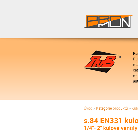
Ru
Ru
ma
ča
mo
aut
Úvod
>
Kategorie produktů
>
Kulo
s.84 EN331 kulo
1/4"- 2" kulové ventil